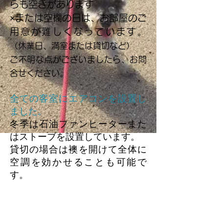
らも空きがあります
​×または空欄の日は、お部屋のご
用意が難しく
なっています。
（休
業日、満室または貸切など）
​ご不明な点がございましたら、お問
合せください。
全ての客室にエアコンを設置し
ました。
冬季は石油ファンヒーターまた
はストーブを設置しています。
貸切の場合は襖を開けて全体に
空調を効かせることも可能で
す。