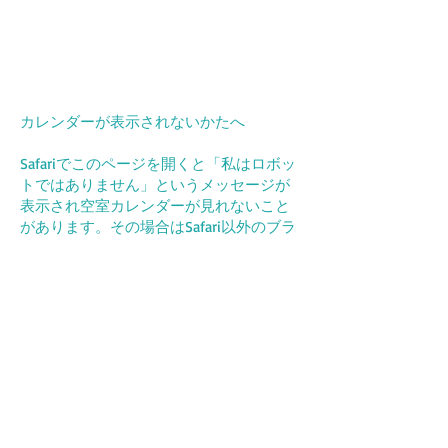
カレンダーが表示されないかたへ
Safariでこのページを開くと「私はロボッ
トではありません」というメッセージが
表示され空室カレンダーが見れないこと
があります。その場合はSafari以外のブラ
ウザ（Chromeなど）で開くか、以下の手
順でSafariの設定を変更してください。
iPhoneの場合
ホーム画面 →「設定」→「Safari」→「プ
ライバシーとセキュリティ」→「サイト
越えトラッキングを防ぐ」を無効にす
る。
Macの場合