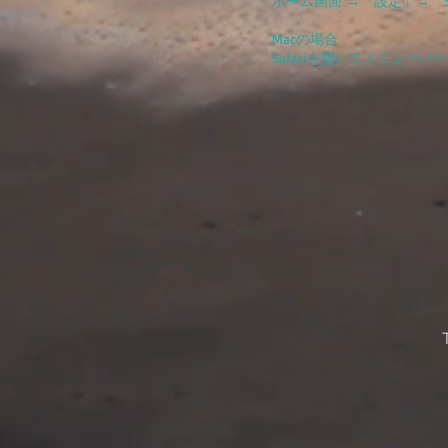
ホーム画面 →「設定」→「
Macの場合
Safariを開いてメニュ