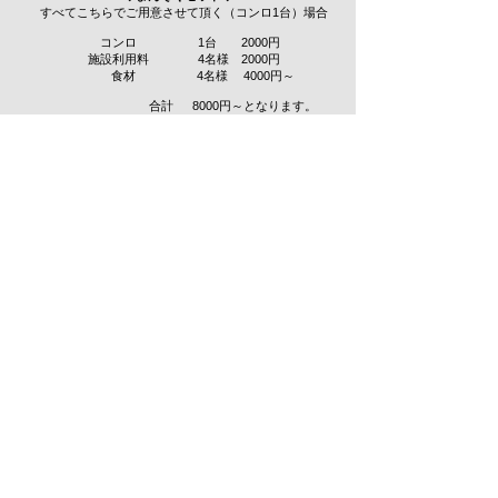
すべてこちらでご用意させて頂く（コンロ1台）場合
コンロ 1台 2000円
施設利用料 4名様 2000円
食材 4名様 4000円～
合計 8000円～となります。
お客様はお約束の時間にお越しいただくだけとなりますので、
お時間を優先されるお客様はこちらのセットがお勧めです。
お持込み頂いた食材は、外の水道と調理台を使って下ごしらえ
することができます。
コンロをお持込みのお客様は、炭の処理も責任を持ってご自身
でお願いいたします。
上記は一例でございますので、お客様のご希望に沿って柔軟に
対応させて頂きます。
お気軽にご相談ください。
サザエや野菜は時期や天候により同じものをご用意できない場
合もございますので
予めご了承ください。