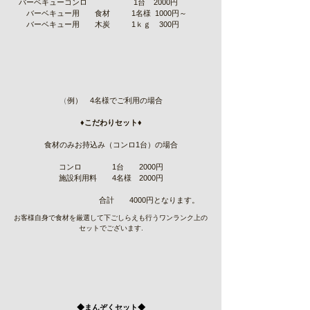
バーベキューコンロ
1台 2000円
バーベキュー用 食材
1名様 1000円～
バーベキュー用 木炭
1ｋｇ 300円
（
例） 4名様でご利用の場合
♦
こだわりセット
♦
食材のみお持込み（コンロ1台）の場合
コンロ 1台 2000円
施設利用料 4名様 2000円
合計 4000円となります。
お客様自身で食材を厳選して下ごしらえも行うワンランク上の
セットでございます.
◆まんぞくセット◆