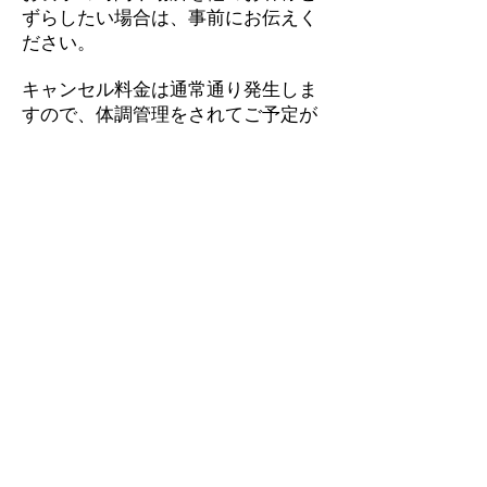
ずらしたい場合は、事前にお伝えく
ださい。
キャンセル料金は通常通り発生しま
すので、体調管理をされてご予定が
決まってからのご予約をお願い致し
ます。
発熱や風邪の症状のある場合は、申
し訳ございませんが、ご利用頂くこ
とが出来ません。
手洗いのご協力をお願い致します。
玄関の左横に離れのお手洗いがあり
ますので、ご到着されて、
お部屋に
入る前にもどうぞご利用ください。
スタッフは基本的に女将1人です。毎
日検温していますが、体調に異変が
生じたときは営業を休止させて頂き