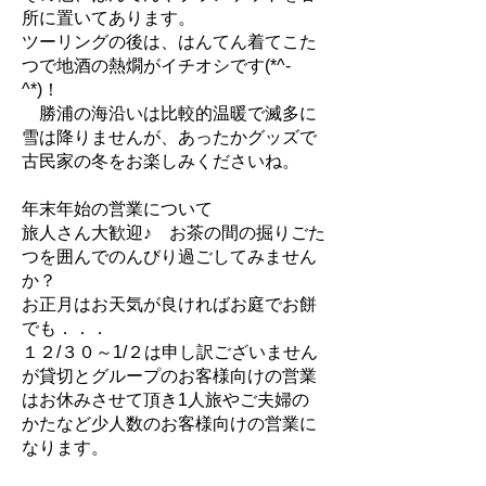
所に置いてあります。
​ツーリングの後は、はんてん着てこた
つで地酒の熱燗がイチオシです(*^-
^*)！
​ 勝浦の海沿いは比較的温暖で滅多に
雪は降りませんが、あったかグッズで
古民家の冬をお楽しみくださいね。
年末年始の営業について
​旅人さん大歓迎♪ お茶の間の掘りごた
つを囲んでのんびり過ごしてみません
か？
お正月はお天気が良ければお庭でお餅
でも．．．
１２/３０～1/２は申し訳ございません
が貸切とグループのお客様向けの営業
はお休みさせて頂き1人旅やご夫婦の
かたなど少人数の​お客様向けの営業に
なります。