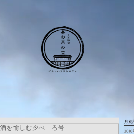
月別
本酒を愉しむ夕べ ろ号
201