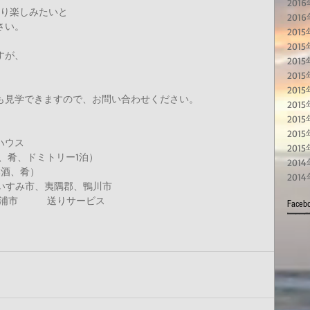
201
り楽しみたいと 
201
い。 
201
2015
が、 
201
201
201
も見学できますので、お問い合わせください。 
201
201
201
ウス 
201
、肴、ドミトリー1泊） 
2014
本酒、肴） 
201
　いすみ市、夷隅郡、鴨川市　 
　勝浦市　　　送りサービス 
Fac