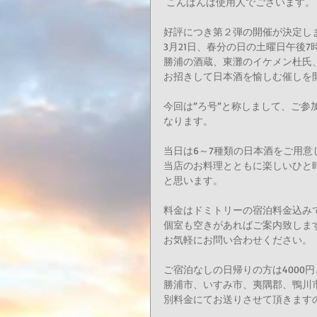
 こんばんは使用人でございます。
好評につき第２弾の開催が決定しま
3月21日、春分の日の土曜日午後7
勝浦の酒蔵、東灘のイケメン杜氏、
お招きして日本酒を愉しむ催しを開
今回は”ろ号”と称しまして、ご
なります。 
当日は6～7種類の日本酒をご用意
当店のお料理とともに楽しいひと
と思います。 
料金はドミトリーの宿泊料金込みで
個室も空きがあればご案内致します
お気軽にお問い合わせください。 
ご宿泊なしの日帰りの方は4000円
勝浦市、いすみ市、夷隅郡、鴨川
別料金にてお送りさせて頂きます