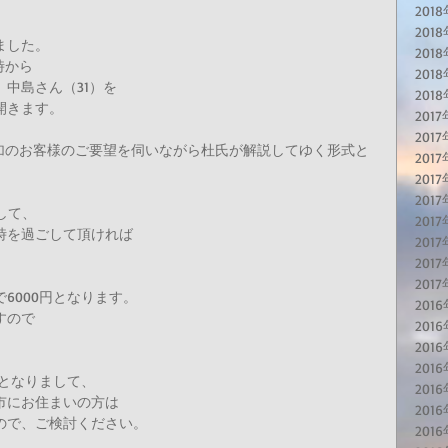
 
201
201
した。 
201
時から 
201
中島さん（31）を 
201
きます。 
201
2017
参加のお客様のご要望を伺いながら杜氏が解説してゆく形式と
201
201
201
して、 
201
時を過ごして頂ければ 
201
201
201
6000円となります。 
201
ので 
2016
201
201
となりまして、 
201
市にお住まいの方は 
201
ので、ご検討ください。 
201