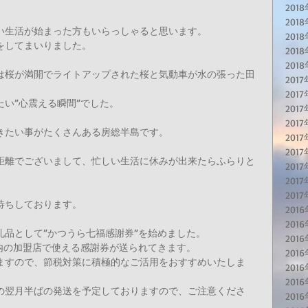
。
201
201
い生活が始まった方もいらっしゃると思います。
201
をしてまいりました。
201
201
は桜が満開でライトアップされた桜と気動車が水の張った田
201
2017
い”心震える瞬間”でした。
201
201
きたい事がたくさんある房総半島です。
201
201
距離でございまして、忙しい生活に休みが出来たらふらりと
201
201
201
待ちしております。
201
2016
礼品として”かつうら七福感謝券”を始めました。
201
、市内の加盟店で使える感謝券が送られてきます。
201
ますので、節税対策に積極的なご活用をおすすめいたしま
201
201
の翌月半ばの発送を予定しておりますので、ご注意くださ
201