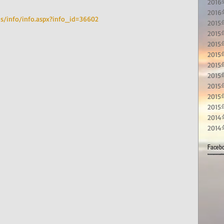
201
201
ms/info/info.aspx?info_id=36602
201
2015
201
201
201
201
201
201
201
2014
201
Fac