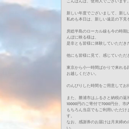
こんばんは、使用人でございます
新しい年度でございまして、新し
私めも本日は、新しい遠足の下見
房総半島のローカル線も今の時期
んぼに映る様は、
是非とも皆様に体験していただきた
他にも皆様に見て、感じていただ
東京から小一時間ばかりで来れる
お越しください。
のんびりした時間をご用意してお
また、勝浦市はふるさと納税の返
10000円のご寄付で7000円分
もちろん当店でもご利用いただけ
す。
なお、感謝券のお届けは月末締め
い。